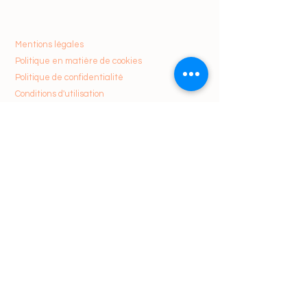
Mentions légales
Politique en matière de cookies
Politique de confidentialité
Conditions d'utilisation
© 2024 OTOFIX-DIAG
NEWSLETTERS
Recevez les dernières actualités,
offres exclusives et mises à jour
directement dans votre boîte de
réception. Soyez parmi les premiers à
découvrir nos nouveautés et à profiter
d'avantages réservés à nos abonnés.
Ne manquez rien, abonnez-vous dès
maintenant !