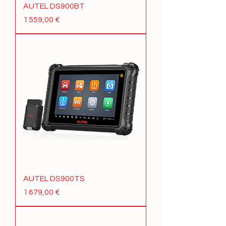
AUTEL DS900BT
Prix
1 559,00 €
AUTEL DS900TS
Prix
1 679,00 €