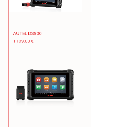
AUTEL DS900
Prix
1 199,00 €